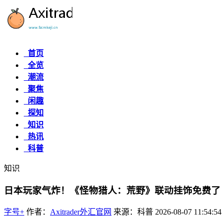
首页
全览
潮流
聚焦
闲趣
探知
知识
热讯
科普
知识
日本玩家气炸！《怪物猎人：荒野》联动挂饰免费了
字号+
作者：
Axitrader外汇官网
来源：科普
2026-08-07 11:54:54