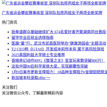
广东省运会攀岩赛事收官 深圳队包揽丙组女子两项全能奖牌
热门资讯
跆拳道群众基础继续扩大 674名爱好者齐聚湖南同台晋段
留学毕业后就业选择指南
医路“童”行，武汉市武昌医院举办“健康游园会”主题活动
T2 CEO称《GTA6》开发成本前所未有 属于高风险游戏
2025英国利兹大学硕士专业推荐
昏暗奇幻动作RPG《堕落之主》官宣玩家数突破800万！
这批中国90后科学家挑大梁，实现颠覆性突破
1月9日美市更新支撑阻力：18品种支撑阻力(金银铂钯原
新加坡本科录取offer 一
关注我们
关注微信公众号，了解最新精彩内容