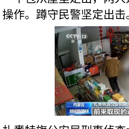
操作。蹲守民警坚定出击