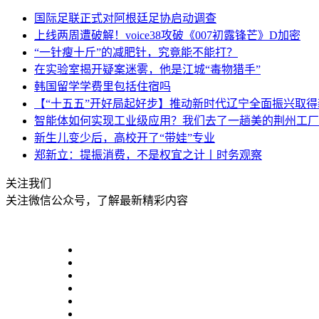
国际足联正式对阿根廷足协启动调查
上线两周遭破解！voice38攻破《007初露锋芒》D加密
“一针瘦十斤”的减肥针，究竟能不能打？
在实验室揭开疑案迷雾，他是江城“毒物猎手”
韩国留学学费里包括住宿吗
【“十五五”开好局起好步】推动新时代辽宁全面振兴取得
智能体如何实现工业级应用？我们去了一趟美的荆州工厂
新生儿变少后，高校开了“带娃”专业
郑新立：提振消费，不是权宜之计丨时务观察
关注我们
关注微信公众号，了解最新精彩内容