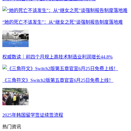
“她的死亡不该发生”：从“继女之死”谈强制报告制度落地难
权威数读｜前四个月规上高技术制造业利润增长44.8%
《三角符文》Switch2版第五章官宣6月25日免费上线！
2025年韩国留学签证续签流程
热门资讯