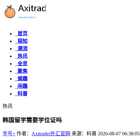
首页
探知
潮流
热讯
全览
聚焦
娱趣
闲趣
科普
热讯
韩国留学需要学位证吗
字号+
作者：
Axitrader外汇官网
来源：科普
2026-08-07 06:38:05