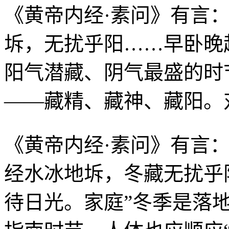
《黄帝内经·素问》有言
坼，无扰乎阳……早卧晚
阳气潜藏、阴气最盛的时
——藏精、藏神、藏阳。
《黄帝内经·素问》有言
经水冰地坼，冬藏
无扰乎
待日光。家庭”冬季是落