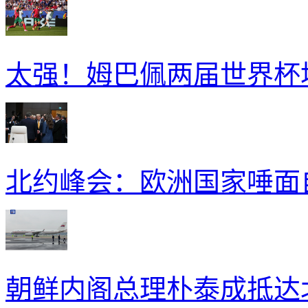
太强！姆巴佩两届世界杯
北约峰会：欧洲国家唾面
朝鲜内阁总理朴泰成抵达