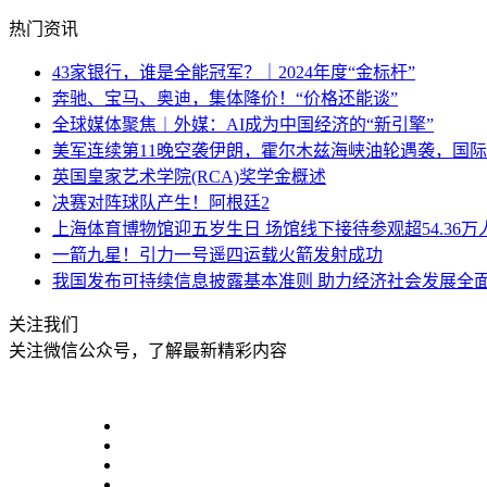
热门资讯
43家银行，谁是全能冠军？｜2024年度“金标杆”
奔驰、宝马、奥迪，集体降价！“价格还能谈”
全球媒体聚焦︱外媒：AI成为中国经济的“新引擎”
美军连续第11晚空袭伊朗，霍尔木兹海峡油轮遇袭，国
英国皇家艺术学院(RCA)奖学金概述
决赛对阵球队产生！阿根廷2
上海体育博物馆迎五岁生日 场馆线下接待参观超54.36万
一箭九星！引力一号遥四运载火箭发射成功
我国发布可持续信息披露基本准则 助力经济社会发展全
关注我们
关注微信公众号，了解最新精彩内容