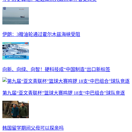
伊朗：3艘油轮通过霍尔木兹海峡受阻
向新、向绿、向智！硬科技成“中国制造”出口新标签
第九届“亚文青联杯”篮球大赛鸣锣 18支“中巴组合”球队竞逐
韩国留学期间父母可以探亲吗