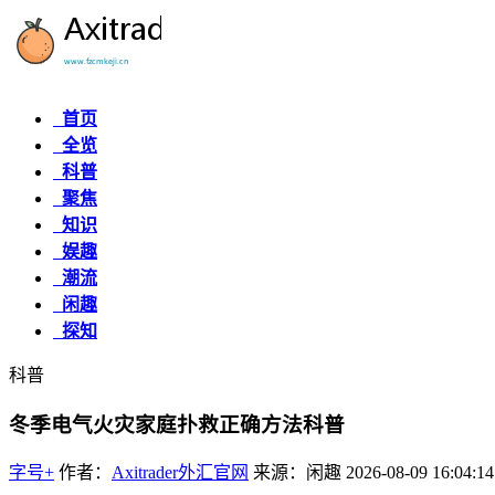
首页
全览
科普
聚焦
知识
娱趣
潮流
闲趣
探知
科普
冬季电气火灾家庭扑救正确方法科普
字号+
作者：
Axitrader外汇官网
来源：闲趣
2026-08-09 16:04:14