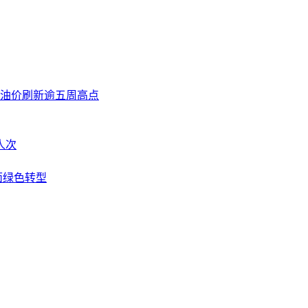
际油价刷新逾五周高点
人次
面绿色转型