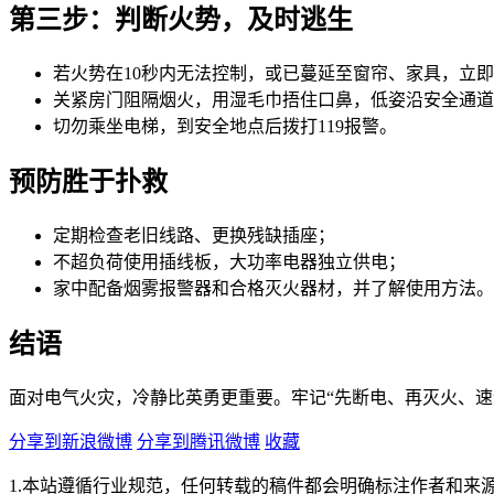
第三步：判断火势，及时逃生
若火势在10秒内无法控制，或已蔓延至窗帘、家具，
立即
关紧房门阻隔烟火，用湿毛巾捂住口鼻，低姿沿安全通道
切勿乘坐电梯，到安全地点后拨打119报警。
预防胜于扑救
定期检查老旧线路、更换残缺插座；
不超负荷使用插线板，大功率电器独立供电；
家中配备烟雾报警器和合格灭火器材，并了解使用方法。
结语
面对电气火灾，冷静比英勇更重要。牢记“先断电、再灭火、
分享到新浪微博
分享到腾讯微博
收藏
1.本站遵循行业规范，任何转载的稿件都会明确标注作者和来